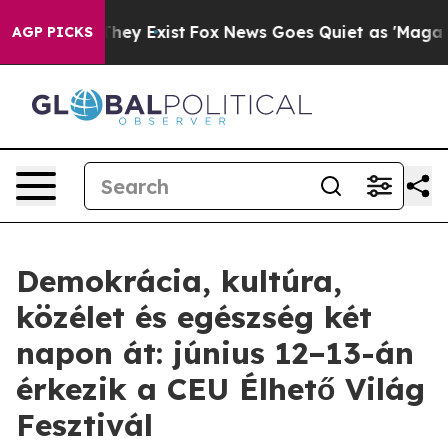
roof They Exist
Fox News Goes Quiet as 'Maga Media Pi
AGP PICKS
Demokrácia, kultúra,
közélet és egészség két
napon át: június 12–13-án
érkezik a CEU Élhető Világ
Fesztivál