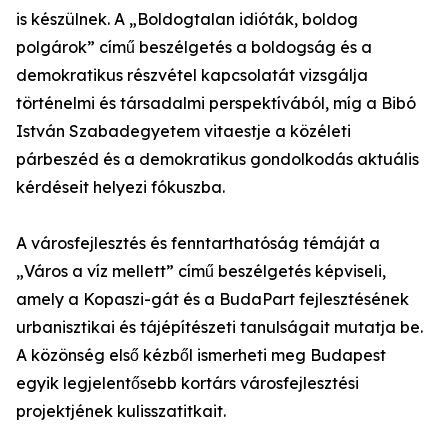
is készülnek. A „Boldogtalan idióták, boldog
polgárok” című beszélgetés a boldogság és a
demokratikus részvétel kapcsolatát vizsgálja
történelmi és társadalmi perspektívából, míg a Bibó
István Szabadegyetem vitaestje a közéleti
párbeszéd és a demokratikus gondolkodás aktuális
kérdéseit helyezi fókuszba.
A városfejlesztés és fenntarthatóság témáját a
„Város a víz mellett” című beszélgetés képviseli,
amely a Kopaszi-gát és a BudaPart fejlesztésének
urbanisztikai és tájépítészeti tanulságait mutatja be.
A közönség első kézből ismerheti meg Budapest
egyik legjelentősebb kortárs városfejlesztési
projektjének kulisszatitkait.