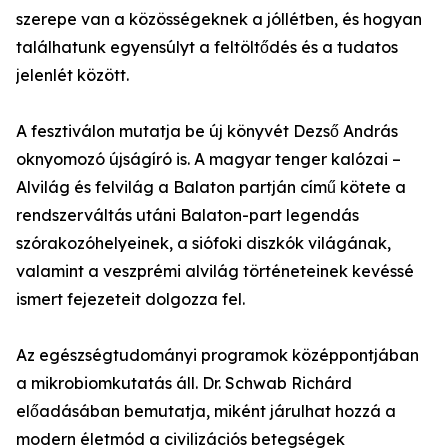
szerepe van a közösségeknek a jóllétben, és hogyan
találhatunk egyensúlyt a feltöltődés és a tudatos
jelenlét között.
A fesztiválon mutatja be új könyvét Dezső András
oknyomozó újságíró is. A magyar tenger kalózai –
Alvilág és felvilág a Balaton partján című kötete a
rendszerváltás utáni Balaton-part legendás
szórakozóhelyeinek, a siófoki diszkók világának,
valamint a veszprémi alvilág történeteinek kevéssé
ismert fejezeteit dolgozza fel.
Az egészségtudományi programok középpontjában
a mikrobiomkutatás áll. Dr. Schwab Richárd
előadásában bemutatja, miként járulhat hozzá a
modern életmód a civilizációs betegségek