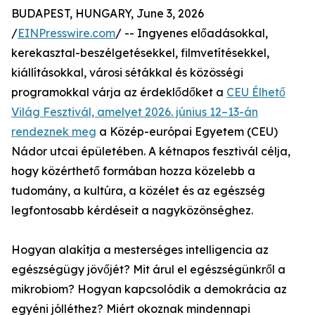
BUDAPEST, HUNGARY, June 3, 2026
/
EINPresswire.com
/ -- Ingyenes előadásokkal,
kerekasztal-beszélgetésekkel, filmvetítésekkel,
kiállításokkal, városi sétákkal és közösségi
programokkal várja az érdeklődőket a
CEU Élhető
Világ Fesztivál, amelyet 2026. június 12–13-án
rendeznek meg
a Közép-európai Egyetem (CEU)
Nádor utcai épületében. A kétnapos fesztivál célja,
hogy közérthető formában hozza közelebb a
tudomány, a kultúra, a közélet és az egészség
legfontosabb kérdéseit a nagyközönséghez.
Hogyan alakítja a mesterséges intelligencia az
egészségügy jövőjét? Mit árul el egészségünkről a
mikrobiom? Hogyan kapcsolódik a demokrácia az
egyéni jólléthez? Miért okoznak mindennapi