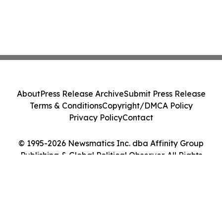
About
Press Release Archive
Submit Press Release
Terms & Conditions
Copyright/DMCA Policy
Privacy Policy
Contact
© 1995-2026 Newsmatics Inc. dba Affinity Group
Publishing & Global Political Observer. All Rights
Reserved.
Cookie Settings / Your Privacy Choices